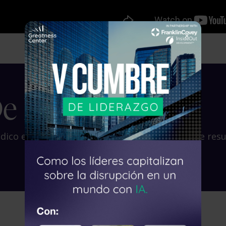
×
De Negocios
ico en un sistema consistente y predecible de resu