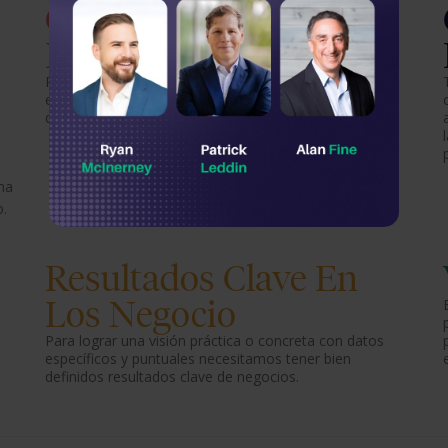
Capacidades Clave En
Los Líderes
Para lograr una visión práctica o concreta con datos
específicos y puntuales necesitamos tener bien
definidos resultados clave de negocios.
ma
o.
Resultados Clave En
Los Negocio
Para lograr una visión práctica o concreta con datos
específicos y puntuales necesitamos tener bien
definidos resultados clave de negocios.