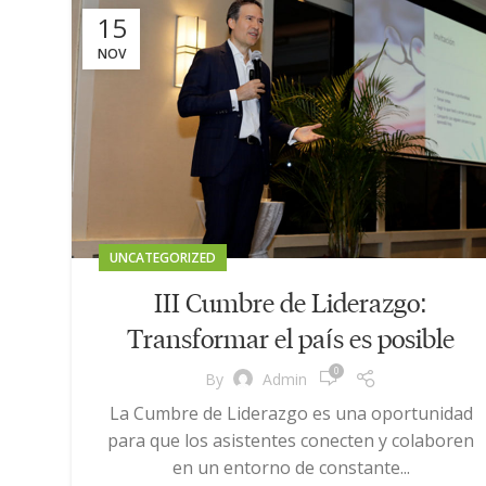
15
NOV
UNCATEGORIZED
III Cumbre de Liderazgo:
Transformar el país es posible
0
By
Admin
La Cumbre de Liderazgo es una oportunidad
para que los asistentes conecten y colaboren
en un entorno de constante...