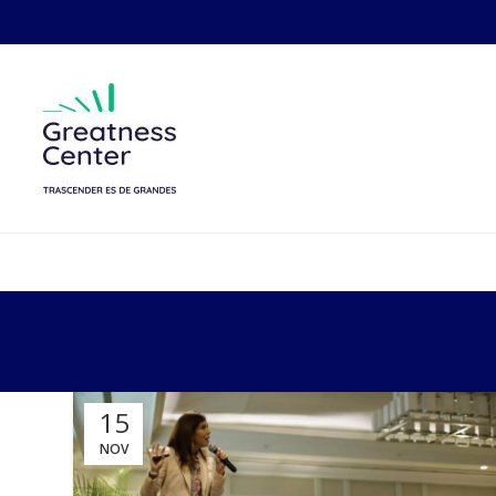
15
NOV