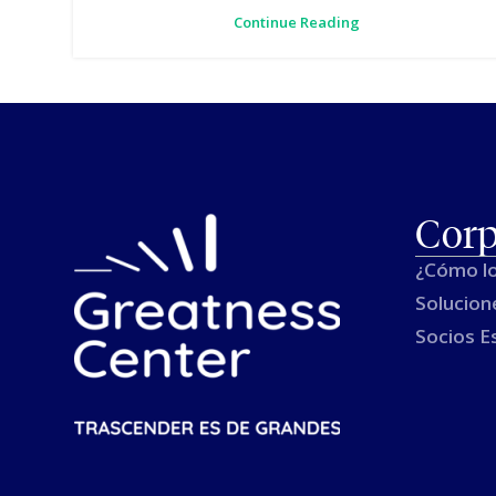
Continue Reading
Corp
¿Cómo l
Solucion
Socios E